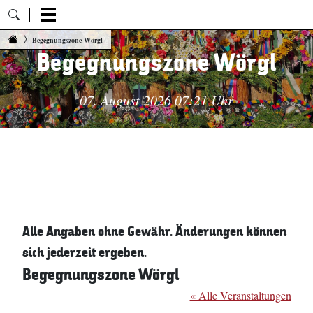
Zum Inhalt springen
Begegnungszone Wörgl
Begegnungszone Wörgl
07. August 2026 07:21 Uhr
Alle Angaben ohne Gewähr. Änderungen können
sich jederzeit ergeben.
Begegnungszone Wörgl
« Alle Veranstaltungen