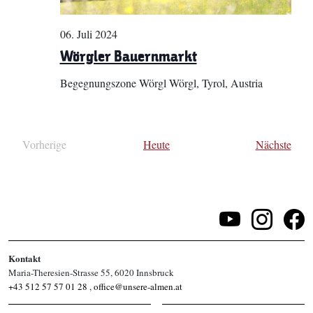
06. Juli 2024
Wörgler Bauernmarkt
Begegnungszone Wörgl
Wörgl, Tyrol, Austria
Vera
Vorherige
Heute
Nächste
Veranstaltungen
Kontakt
Maria-Theresien-Strasse 55, 6020 Innsbruck
+43 512 57 57 01 28
,
office@unsere-almen.at