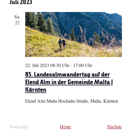
Juli 2023
Sa.
22
22. Juli 2023 08:30 Uhr
-
17:00 Uhr
85. Landesalmwandertag auf der
Elend Alm in der Gemeinde Malta |
Kärnten
Elend Alm
Malta Hochalm Straße, Malta, Kärnten
Vera
Vorherige
Heute
Nächste