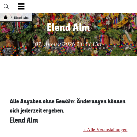
Zum Inhalt springen
Elend Alm
Elend Alm
07. August 2026 23:54 Uhr
Alle Angaben ohne Gewähr. Änderungen können
sich jederzeit ergeben.
Elend Alm
« Alle Veranstaltungen