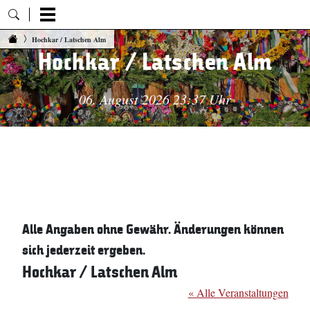
Zum Inhalt springen
Hochkar / Latschen Alm
Hochkar / Latschen Alm
06. August 2026 23:37 Uhr
Alle Angaben ohne Gewähr. Änderungen können
sich jederzeit ergeben.
Hochkar / Latschen Alm
« Alle Veranstaltungen