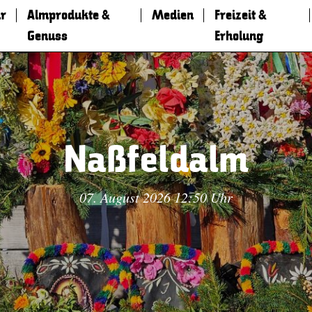
r
Almprodukte &
Medien
Freizeit &
Genuss
Erholung
Naßfeldalm
07. August 2026 12:50 Uhr