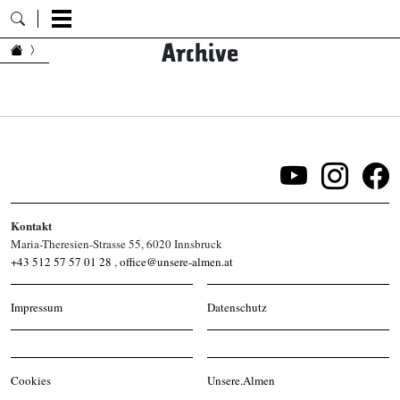
Archive
Zum Inhalt springen
Kontakt
Maria-Theresien-Strasse 55, 6020 Innsbruck
+43 512 57 57 01 28
,
office@unsere-almen.at
Impressum
Datenschutz
Cookies
Unsere.Almen