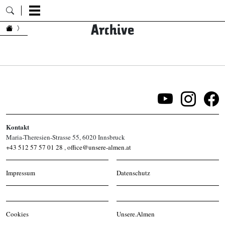
Archive
Zum Inhalt springen
Kontakt
Maria-Theresien-Strasse 55, 6020 Innsbruck
+43 512 57 57 01 28
,
office@unsere-almen.at
Impressum
Datenschutz
Cookies
Unsere.Almen