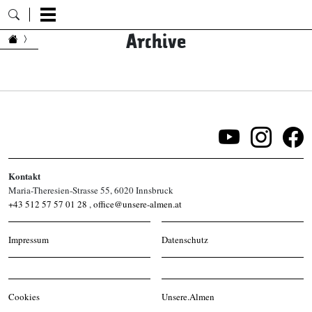
Archive
Zum Inhalt springen
Kontakt
Maria-Theresien-Strasse 55, 6020 Innsbruck
+43 512 57 57 01 28
,
office@unsere-almen.at
Impressum
Datenschutz
Cookies
Unsere.Almen