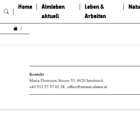
Home
Almleben
Leben &
Natu
aktuell
Arbeiten
Zum Inhalt springen
Kontakt
Maria-Theresien-Strasse 55, 6020 Innsbruck
+43 512 57 57 01 28
,
office@unsere-almen.at