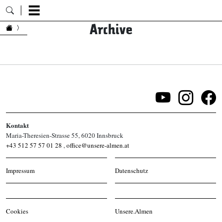
Archive
Zum Inhalt springen
Kontakt
Maria-Theresien-Strasse 55, 6020 Innsbruck
+43 512 57 57 01 28
,
office@unsere-almen.at
Impressum
Datenschutz
Cookies
Unsere.Almen