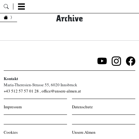
Archive
Zum Inhalt springen
Kontakt
Maria-Theresien-Strasse 55, 6020 Innsbruck
+43 512 57 57 01 28
,
office@unsere-almen.at
Impressum
Datenschutz
Cookies
Unsere.Almen