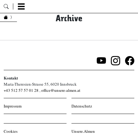
Archive
Zum Inhalt springen
Kontakt
Maria-Theresien-Strasse 55, 6020 Innsbruck
+43 512 57 57 01 28
,
office@unsere-almen.at
Impressum
Datenschutz
Cookies
Unsere.Almen