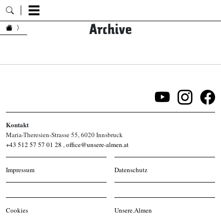
Archive
Zum Inhalt springen
Kontakt
Maria-Theresien-Strasse 55, 6020 Innsbruck
+43 512 57 57 01 28
,
office@unsere-almen.at
Impressum
Datenschutz
Cookies
Unsere.Almen