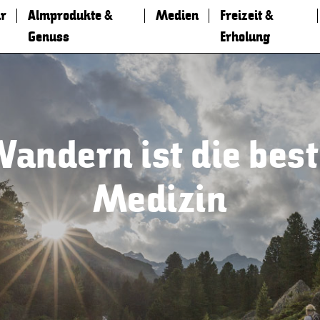
r
Almprodukte &
Medien
Freizeit &
Genuss
Erholung
andern ist die bes
Medizin