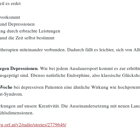
il es erdet
n vorkommt
 und Depressionen
ung durch erbrachte Leistungen
nd die Zeit selbst bestimmt
rapien miteinander verbunden. Dadurch fällt es leichter, sich von All
 gegen Depressionen
. Wie bei jedem Ausdauersport kommt es zur erhöht
usgeprägt sind. Ebenso natürliche Endorphine, also klassische Glücks
 Woche
bei depressiven Patienten eine ähnliche Wirkung wie hochpoten
ut-Syndrom.
rkungen auf unsere Kreativität. Die Auseinandersetzung mit neuen Land
fühlsdimensionen.
erg.orf.at/v2/radio/stories/2779646/