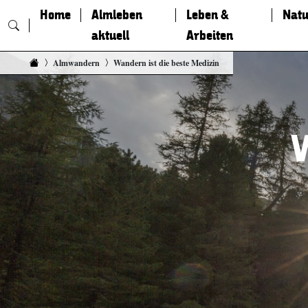
Home
Almleben
Leben &
Natu
aktuell
Arbeiten
Zum Inhalt springen
Almwandern
Wandern ist die beste Medizin
W