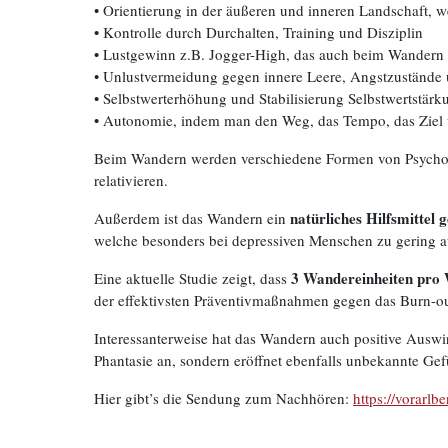
• Orientierung in der äußeren und inneren Landschaft, we
• Kontrolle durch Durchalten, Training und Disziplin
• Lustgewinn z.B. Jogger-High, das auch beim Wander
• Unlustvermeidung gegen innere Leere, Angstzustände
• Selbstwerterhöhung und Stabilisierung Selbstwertstärk
• Autonomie, indem man den Weg, das Tempo, das Ziel u
Beim Wandern werden verschiedene Formen von Psychothe
relativieren.
natürliches Hilfsmittel
Außerdem ist das Wandern ein
welche besonders bei depressiven Menschen zu gering a
3 Wandereinheiten pro
Eine aktuelle Studie zeigt, dass
der effektivsten Präventivmaßnahmen gegen das Burn-o
Interessanterweise hat das Wandern auch positive Auswi
Phantasie an, sondern eröffnet ebenfalls unbekannte Ge
Hier gibt’s die Sendung zum Nachhören:
https://vorarlb