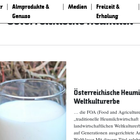
r
Almprodukte &
Medien
Freizeit &
Genuss
Erholung
Österreichische Heumilch
Österreichische Heumil
Weltkulturerbe
… die FOA (Food and Agriculture 
„traditionelle Heumilchwirtschaf
landwirtschaftlichen Weltkulturer
auf Generationen ausgerichtete A
Weltklasse Mit diesem Titel zeleb