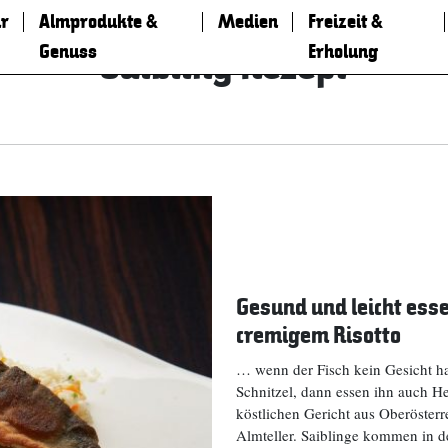
r
Almprodukte &
Medien
Freizeit &
Genuss
Erholung
Saibling Rezept
Gesund und leicht esse
cremigem Risotto
… wenn der Fisch kein Gesicht hat
Schnitzel, dann essen ihn auch He
köstlichen Gericht aus Oberöster
Almteller. Saiblinge kommen in