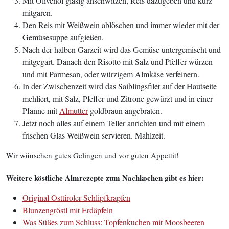
Mit Olivenöl glasig anschwitzen, Reis dazugeben und kurz
mitgaren.
Den Reis mit Weißwein ablöschen und immer wieder mit der
Gemüsesuppe aufgießen.
Nach der halben Garzeit wird das Gemüse untergemischt und
mitgegart. Danach den Risotto mit Salz und Pfeffer würzen
und mit Parmesan, oder würzigem Almkäse verfeinern.
In der Zwischenzeit wird das Saiblingsfilet auf der Hautseite
mehliert, mit Salz, Pfeffer und Zitrone gewürzt und in einer
Pfanne mit
Almutter
goldbraun angebraten.
Jetzt noch alles auf einem Teller anrichten und mit einem
frischen Glas Weißwein servieren. Mahlzeit.
Wir wünschen gutes Gelingen und vor guten Appettit!
Weitere köstliche Almrezepte zum Nachkochen gibt es hier:
Original Osttiroler Schlipfkrapfen
Blunzengröstl mit Erdäpfeln
Was Süßes zum Schluss: Topfenkuchen mit Moosbeeren