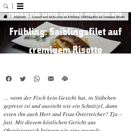
Gesund und leicht essen im
Zum Inhalt springen
Allgemein
Gesund und leicht essen im Frühling: Saiblingsfilet auf cremigem Risotto
Frühling: Saiblingsfilet auf
cremigem Risotto
… wenn der Fisch kein Gesicht hat, in Stäbchen
gepresst ist und aussieht wie ein Schnitzel, dann
essen ihn auch Herr und Frau Österreicher? Tja –
fast. Mit diesem köstlichen Gericht aus
Oberösterreich bringen wir eine gesunde