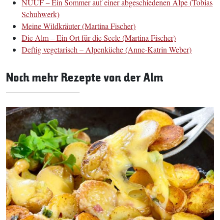
NÜÜF – Ein Sommer auf einer abgeschiedenen Alpe (Tobias
Schuhwerk)
Meine Wildkräuter (Martina Fischer)
Die Alm – Ein Ort für die Seele (Martina Fischer)
Deftig vegetarisch – Alpenküche (Anne-Katrin Weber)
Noch mehr Rezepte von der Alm