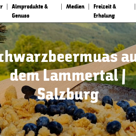
r
Almprodukte &
Medien
Freizeit &
Genuss
Erholung
chwarzbeermuas a
dem Lammertal |
Salzburg