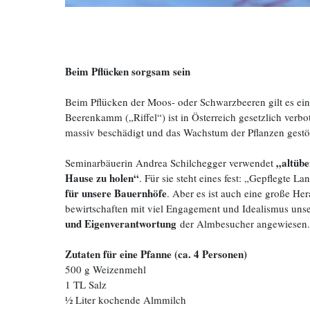
Beim Pflücken sorgsam sein
Beim Pflücken der Moos- oder Schwarzbeeren gilt es ei
Beerenkamm („Riffel“) ist in Österreich gesetzlich verb
massiv beschädigt und das Wachstum der Pflanzen gestör
„altübe
Seminarbäuerin Andrea Schilchegger verwendet
Hause zu holen“
. Für sie steht eines fest: „Gepflegte
für unsere Bauernhöfe
. Aber es ist auch eine große H
bewirtschaften mit viel Engagement und Idealismus unse
und Eigenverantwortung
der Almbesucher angewiesen. A
Zutaten für eine Pfanne (ca. 4 Personen)
500 g Weizenmehl
1 TL Salz
½ Liter kochende Almmilch