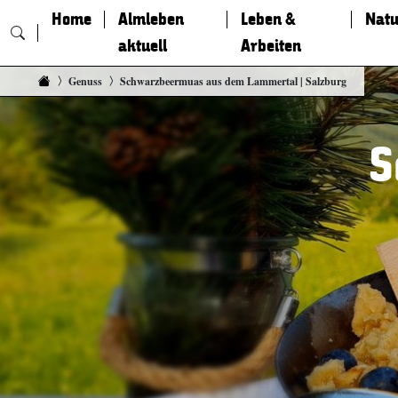
Home
Almleben
Leben &
Natu
aktuell
Arbeiten
Zum Inhalt springen
Genuss
Schwarzbeermuas aus dem Lammertal | Salzburg
S