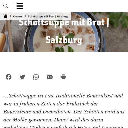
Zum Inhalt springen
Genuss
Schottsuppe mit Brot | Salzburg
Schottsuppe mit Brot |
Salzburg
…Schottsuppe ist eine traditionelle Bauernkost und
war in früheren Zeiten das Frühstück der
Bauersleute und Dienstboten. Der Schotten wird aus
der Molke gewonnen. Dabei wird das darin
enthaltene Molkeneiweiß durch Hitze und Säuerung