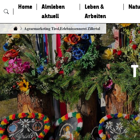
Home
Almleben
Leben &
Natu
aktuell
Arbeiten
Zum Inhalt springen
Agrarmarketing Tirol,Erlebnissennerei Zillertal
T