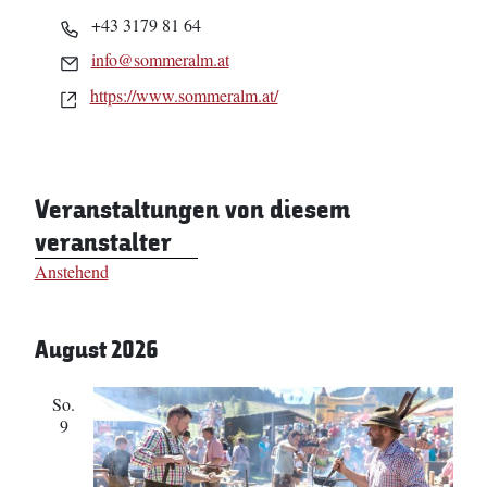
Telefon
+43 3179 81 64
Email
info@sommeralm.at
Webseite
https://www.sommeralm.at/
Veranstaltungen von diesem
veranstalter
Anstehend
Datum
wählen.
August 2026
So.
9