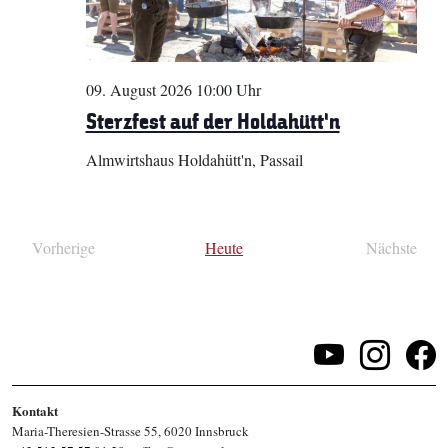
09. August 2026 10:00 Uhr
Sterzfest auf der Holdahütt’n
Almwirtshaus Holdahütt'n, Passail
Vorherige
Heute
Nächste
Veranstaltungen
Veransta
Kontakt
Maria-Theresien-Strasse 55, 6020 Innsbruck