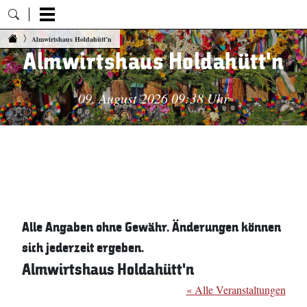
Zum Inhalt springen
Almwirtshaus Holdahütt’n
Almwirtshaus Holdahütt’n
09. August 2026 09:38 Uhr
Alle Angaben ohne Gewähr. Änderungen können
sich jederzeit ergeben.
Almwirtshaus Holdahütt’n
« Alle Veranstaltungen