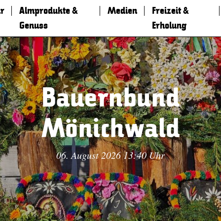
r
Almprodukte &
Medien
Freizeit &
Genuss
Erholung
Bauernbund
Mönichwald
06. August 2026 13:40 Uhr