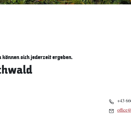
können sich jederzeit ergeben.
chwald
Telefon
+43 66
Email
office