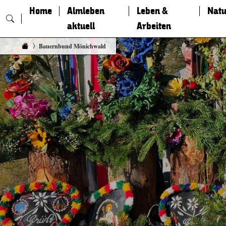
Home
Almleben
Leben &
Natu
aktuell
Arbeiten
Zum Inhalt springen
Bauernbund Mönichwald