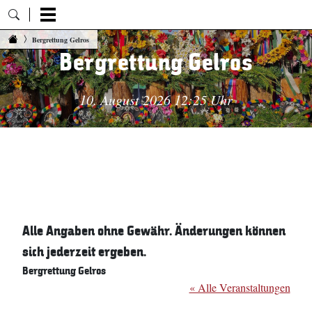
Zum Inhalt springen
Bergrettung Gelros
Bergrettung Gelros
10. August 2026 12:25 Uhr
Alle Angaben ohne Gewähr. Änderungen können
sich jederzeit ergeben.
Bergrettung Gelros
« Alle Veranstaltungen