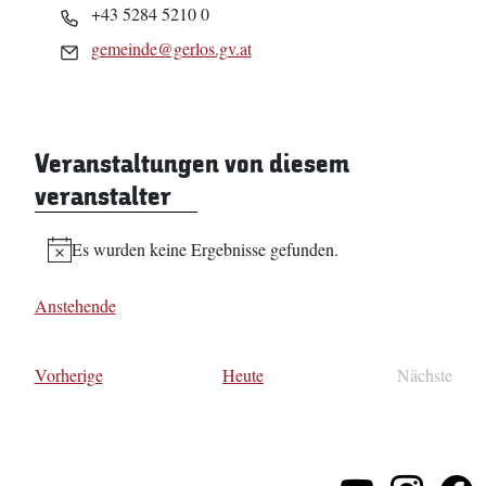
Telefon
+43 5284 5210 0
Email
gemeinde@gerlos.gv.at
Veranstaltungen von diesem
veranstalter
Es wurden keine Ergebnisse gefunden.
Hinweis
Anstehende
Datum
wählen.
Veranstaltungen
Vorherige
Heute
Nächste
Veransta