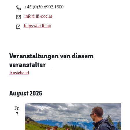
Telefon
+43 (0)50 6902 1500
Email
info@lfi-ooe.at
Webseite
https://oe.lfi.at/
Veranstaltungen von diesem
veranstalter
Anstehend
Datum
wählen.
August 2026
Fr.
7