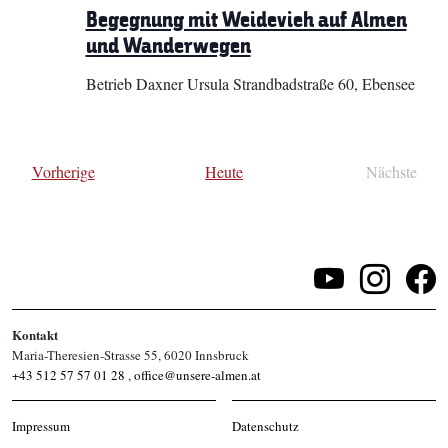
Begegnung mit Weidevieh auf Almen
und Wanderwegen
Betrieb Daxner Ursula
Strandbadstraße 60, Ebensee
Veranstaltungen
Vorherige
Heute
Nächste
Veransta
Kontakt
Maria-Theresien-Strasse 55, 6020 Innsbruck
+43 512 57 57 01 28
,
office@unsere-almen.at
Impressum
Datenschutz