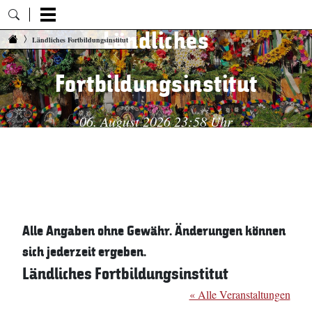
Ländliches
Zum Inhalt springen
Ländliches Fortbildungsinstitut
Fortbildungsinstitut
06. August 2026 23:58 Uhr
Alle Angaben ohne Gewähr. Änderungen können
sich jederzeit ergeben.
Ländliches Fortbildungsinstitut
« Alle Veranstaltungen