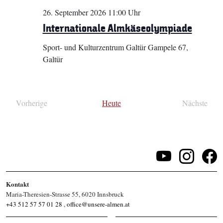
26. September 2026 11:00 Uhr
Internationale Almkäseolympiade
Sport- und Kulturzentrum Galtür
Gampele 67,
Galtür
Vorherige
Heute
Nächste
Veranstaltungen
Veransta
Kontakt
Maria-Theresien-Strasse 55, 6020 Innsbruck
+43 512 57 57 01 28
,
office@unsere-almen.at