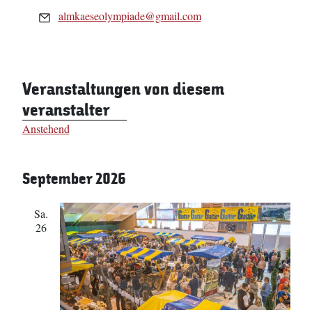
Email
almkaeseolympiade@gmail.com
Veranstaltungen von diesem
veranstalter
Anstehend
Datum
wählen.
September 2026
Sa.
26