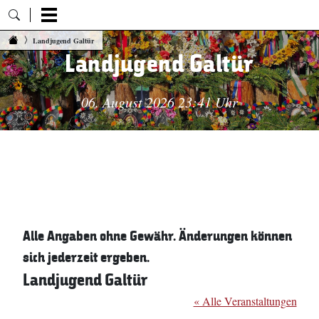
Zum Inhalt springen
Landjugend Galtür
Landjugend Galtür
06. August 2026 23:41 Uhr
Alle Angaben ohne Gewähr. Änderungen können
sich jederzeit ergeben.
Landjugend Galtür
« Alle Veranstaltungen