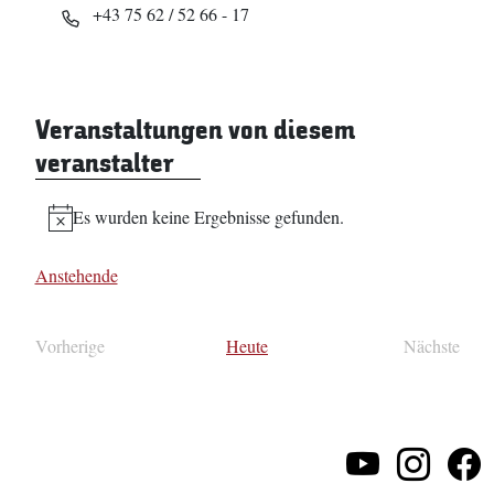
Telefon
+43 75 62 / 52 66 - 17
Veranstaltungen von diesem
veranstalter
Es wurden keine Ergebnisse gefunden.
Hinweis
Anstehende
Datum
wählen.
Vorherige
Heute
Nächste
Veranstaltungen
Veransta