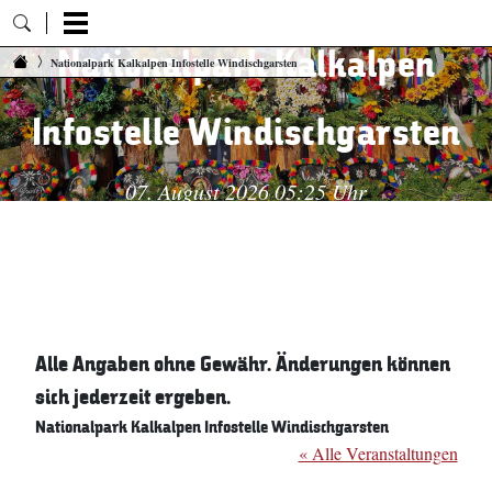
Nationalpark Kalkalpen
Zum Inhalt springen
Nationalpark Kalkalpen Infostelle Windischgarsten
Infostelle Windischgarsten
07. August 2026 05:25 Uhr
Alle Angaben ohne Gewähr. Änderungen können
sich jederzeit ergeben.
Nationalpark Kalkalpen Infostelle Windischgarsten
« Alle Veranstaltungen