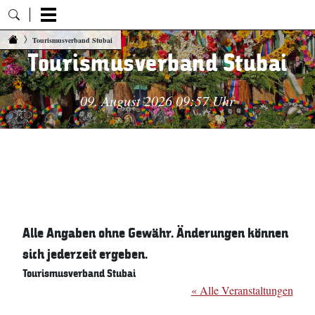
Zum Inhalt springen
Tourismusverband Stubai
Tourismusverband Stubai
09. August 2026 09:57 Uhr
Alle Angaben ohne Gewähr. Änderungen können
sich jederzeit ergeben.
Tourismusverband Stubai
« Alle Veranstaltungen