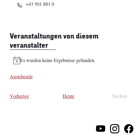
Telefon
+43 501 881 0
Veranstaltungen von diesem
veranstalter
Es wurden keine Ergebnisse gefunden.
Hinweis
Anstehende
Datum
wählen.
Veranstaltungen
Vorherige
Heute
Nächste
Veransta