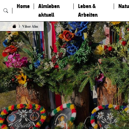
Home
Almleben
Leben &
Natu
aktuell
Arbeiten
Zum Inhalt springen
Vilser Alm