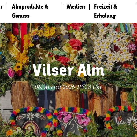
r
Almprodukte &
Medien
Freizeit &
Genuss
Erholung
Vilser Alm
06. August 2026 18:28 Uhr