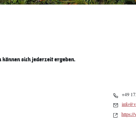
können sich jederzeit ergeben.
Telefon
+49 17
Email
info@vi
Websei
https://