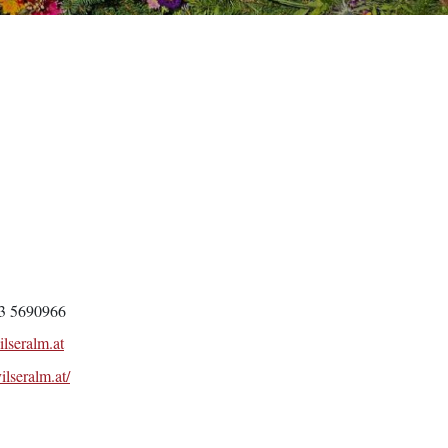
3 5690966
lseralm.at
te
vilseralm.at/