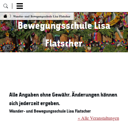
Wander- und
Zum Inhalt springen
Wander- und Bewegungsschule Lisa Flatscher
Bewegungsschule Lisa
Flatscher
06. August 2026 18:20 Uhr
Alle Angaben ohne Gewähr. Änderungen können
sich jederzeit ergeben.
Wander- und Bewegungsschule Lisa Flatscher
« Alle Veranstaltungen