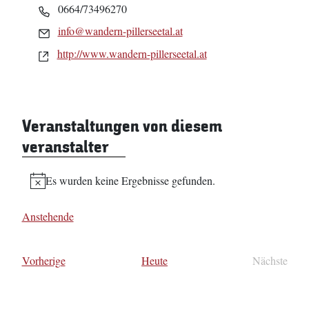
Telefon
0664/73496270
Email
info@wandern-pillerseetal.at
Webseite
http://www.wandern-pillerseetal.at
Veranstaltungen von diesem
veranstalter
Es wurden keine Ergebnisse gefunden.
Hinweis
Anstehende
Datum
wählen.
Veranstaltungen
Vorherige
Heute
Nächste
Veransta