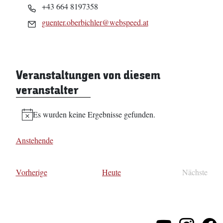
Telefon
+43 664 8197358
Email
guenter.oberbichler@webspeed.at
Veranstaltungen von diesem
veranstalter
Es wurden keine Ergebnisse gefunden.
Hinweis
Anstehende
Datum
wählen.
Veranstaltungen
Vorherige
Heute
Nächste
Veransta