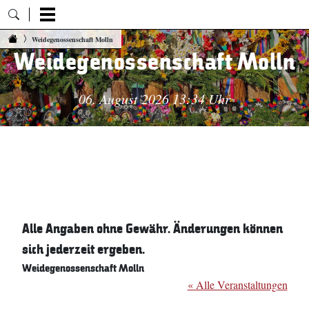
Zum Inhalt springen
Weidegenossenschaft Molln
Weidegenossenschaft Molln
06. August 2026 13:34 Uhr
Alle Angaben ohne Gewähr. Änderungen können
sich jederzeit ergeben.
Weidegenossenschaft Molln
« Alle Veranstaltungen