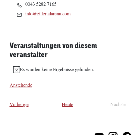
Telefon
0043 5282 7165
Email
info@zillertalarena.com
Veranstaltungen von diesem
veranstalter
Es wurden keine Ergebnisse gefunden.
Hinweis
Anstehende
Datum
wählen.
Veranstaltungen
Vorherige
Heute
Nächste
Veransta