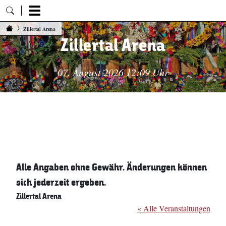
Zum Inhalt springen
Zillertal Arena
Zillertal Arena
07. August 2026 12:09 Uhr
Alle Angaben ohne Gewähr. Änderungen können
sich jederzeit ergeben.
Zillertal Arena
« Alle Veranstaltungen