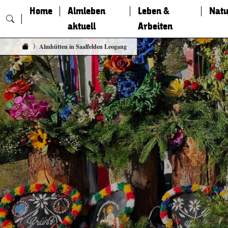
Home
Almleben
Leben &
Natu
aktuell
Arbeiten
Zum Inhalt springen
Almhütten in Saalfelden Leogang