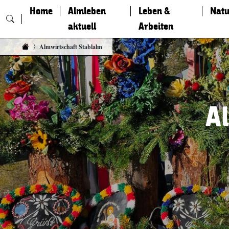
Home
Almleben
Leben &
Natu
aktuell
Arbeiten
Zum Inhalt springen
Almwirtschaft Stablalm
A