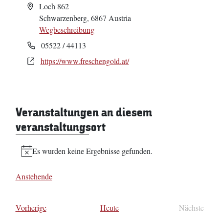
Adresse
Loch 862
Schwarzenberg
,
6867
Austria
Wegbeschreibung
Telefon
05522 / 44113
Webseite
https://www.freschengold.at/
Veranstaltungen an diesem
veranstaltungsort
Es wurden keine Ergebnisse gefunden.
Hinweis
Anstehende
Datum
wählen.
Veranstaltungen
Vorherige
Heute
Nächste
Veransta