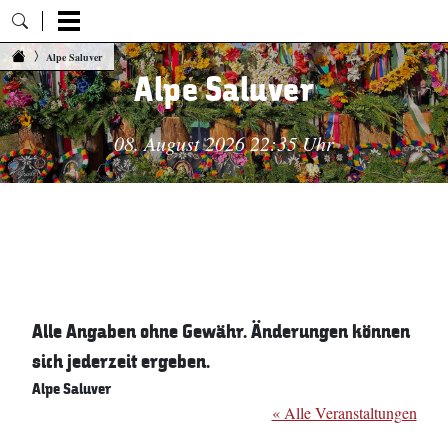
Zum Inhalt springen
Alpe Saluver
Alpe Saluver
08. August 2026 22:35 Uhr
Alle Angaben ohne Gewähr. Änderungen können
sich jederzeit ergeben.
Alpe Saluver
« Alle Veranstaltungen