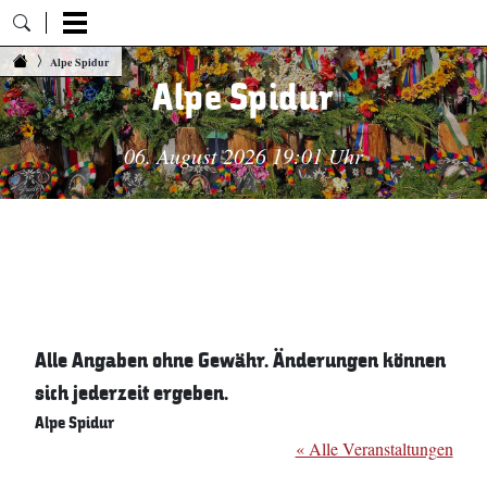
Zum Inhalt springen
Alpe Spidur
Alpe Spidur
06. August 2026 19:01 Uhr
Alle Angaben ohne Gewähr. Änderungen können
sich jederzeit ergeben.
Alpe Spidur
« Alle Veranstaltungen