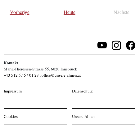
wählen.
Veranstaltungen
Vorherige
Heute
Nächste
Veransta
Kontakt
Maria-Theresien-Strasse 55, 6020 Innsbruck
+43 512 57 57 01 28
,
office@unsere-almen.at
Impressum
Datenschutz
Cookies
Unsere.Almen