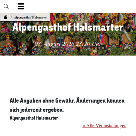
Zum Inhalt springen
Alpengasthof Halsmarter
Alpengasthof Halsmarter
08. August 2026 23:20 Uhr
Alle Angaben ohne Gewähr. Änderungen können
sich jederzeit ergeben.
Alpengasthof Halsmarter
« Alle Veranstaltungen