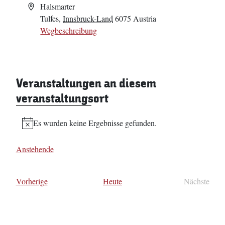
Adresse
Halsmarter
Tulfes
,
Innsbruck-Land
6075
Austria
Wegbeschreibung
Veranstaltungen an diesem
veranstaltungsort
Es wurden keine Ergebnisse gefunden.
Hinweis
Anstehende
Datum
wählen.
Veranstaltungen
Vorherige
Heute
Nächste
Veransta