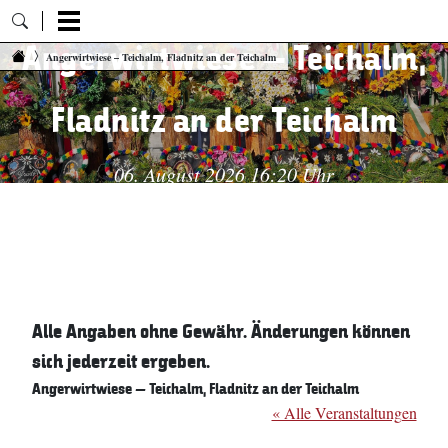
Angerwirtwiese – Teichalm,
Zum Inhalt springen
Angerwirtwiese – Teichalm, Fladnitz an der Teichalm
Fladnitz an der Teichalm
06. August 2026 16:20 Uhr
Alle Angaben ohne Gewähr. Änderungen können
sich jederzeit ergeben.
Angerwirtwiese – Teichalm, Fladnitz an der Teichalm
« Alle Veranstaltungen