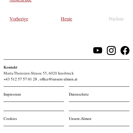
Datum
wählen.
Veranstaltungen
Vorherige
Heute
Nächste
Veransta
Kontakt
Maria-Theresien-Strasse 55, 6020 Innsbruck
+43 512 57 57 01 28
,
office@unsere-almen.at
Impressum
Datenschutz
Cookies
Unsere.Almen