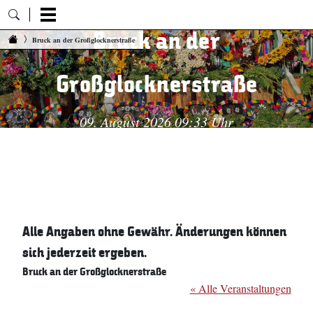
Bruck an der
Zum Inhalt springen
Bruck an der Großglocknerstraße
Großglocknerstraße
09. August 2026 09:33 Uhr
Alle Angaben ohne Gewähr. Änderungen können
sich jederzeit ergeben.
Bruck an der Großglocknerstraße
« Alle Veranstaltungen