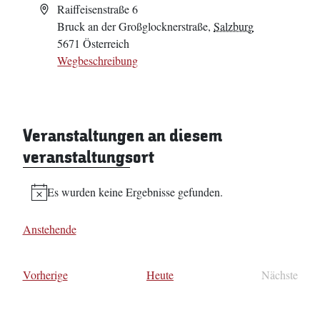
Adresse
Raiffeisenstraße 6
Bruck an der Großglocknerstraße
,
Salzburg
5671
Österreich
Wegbeschreibung
Veranstaltungen an diesem
veranstaltungsort
Es wurden keine Ergebnisse gefunden.
Hinweis
Anstehende
Datum
wählen.
Veranstaltungen
Vorherige
Heute
Nächste
Veransta