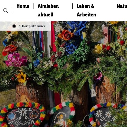
Home
Almleben
Leben &
Natu
aktuell
Arbeiten
Zum Inhalt springen
Dorfplatz Bruck