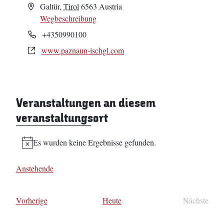
Adresse
Galtür
,
Tirol
6563
Austria
Wegbeschreibung
Telefon
+4350990100
Webseite
www.paznaun-ischgl.com
Veranstaltungen an diesem
veranstaltungsort
Es wurden keine Ergebnisse gefunden.
Hinweis
Anstehende
Datum
wählen.
Veranstaltungen
Vorherige
Heute
Nächste
Veransta