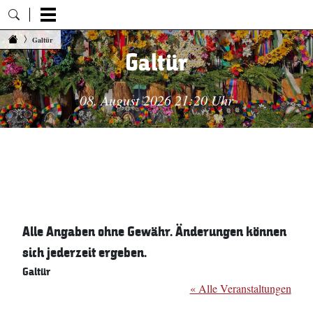
Zum Inhalt springen
Galtür
Galtür
08. August 2026 21:20 Uhr
Alle Angaben ohne Gewähr. Änderungen können
sich jederzeit ergeben.
Galtür
« Alle Veranstaltungen