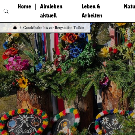
Home
Almleben
Leben &
Natu
aktuell
Arbeiten
Zum Inhalt springen
Gondelbahn bis zur Bergstation Tulfein