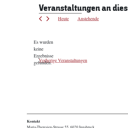
Veranstaltungen an die
Heute
Anstehende
Datum
wählen.
Es wurden
keine
Hinweis
Ergebnisse
Vorherige
Veranstaltungen
gefunden.
Kontakt
Maria-Theresien-Strasse 55, 6020 Innsbruck