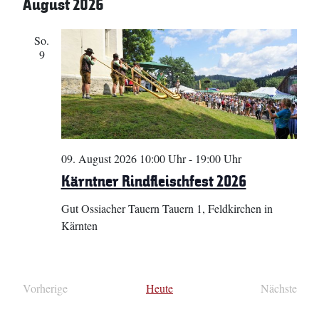
August 2026
So.
9
09. August 2026 10:00 Uhr
-
19:00 Uhr
Kärntner Rindfleischfest 2026
Gut Ossiacher Tauern
Tauern 1, Feldkirchen in
Kärnten
Vorherige
Heute
Nächste
Veranstaltungen
Veransta