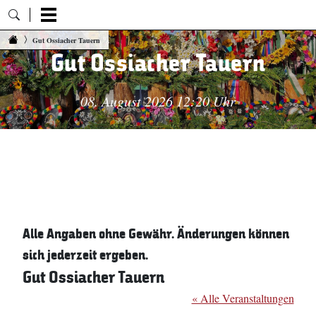
Zum Inhalt springen
Gut Ossiacher Tauern
Gut Ossiacher Tauern
08. August 2026 12:20 Uhr
Alle Angaben ohne Gewähr. Änderungen können
sich jederzeit ergeben.
Gut Ossiacher Tauern
« Alle Veranstaltungen