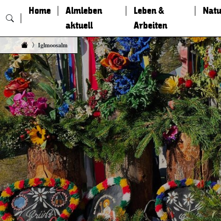
Home
Almleben
Leben &
Natu
aktuell
Arbeiten
Zum Inhalt springen
Iglmoosalm