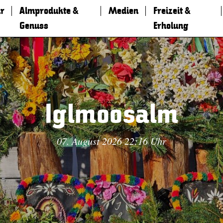
r
Almprodukte &
Medien
Freizeit &
Genuss
Erholung
Iglmoosalm
07. August 2026 22:16 Uhr