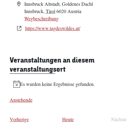
Adresse
Innsbruck Altstadt, Goldenes Dachl
Innsbruck
,
Tirol
6020
Austria
Wegbeschreibung
Webseite
https://www.tagdeswildes.at/
Veranstaltungen an diesem
veranstaltungsort
Es wurden keine Ergebnisse gefunden.
Hinweis
Anstehende
Datum
wählen.
Veranstaltungen
Vorherige
Heute
Nächste
Veransta