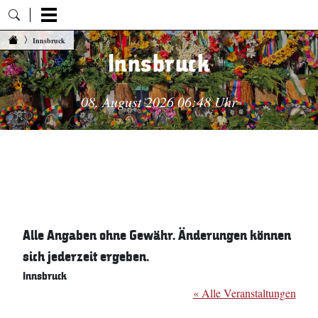
Zum Inhalt springen
Innsbruck
Innsbruck
08. August 2026 06:48 Uhr
Alle Angaben ohne Gewähr. Änderungen können
sich jederzeit ergeben.
Innsbruck
« Alle Veranstaltungen