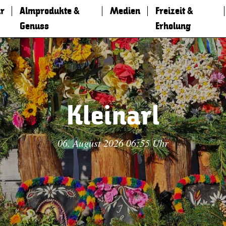
r
Almprodukte &
Medien
Freizeit &
Genuss
Erholung
Kleinarl
06. August 2026 06:55 Uhr