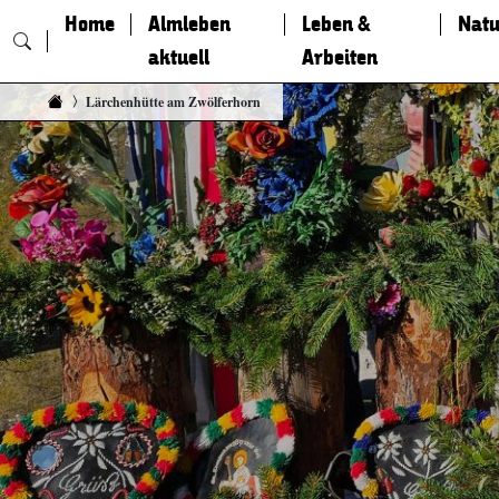
Home
Almleben
Leben &
Natu
aktuell
Arbeiten
Zum Inhalt springen
Lärchenhütte am Zwölferhorn