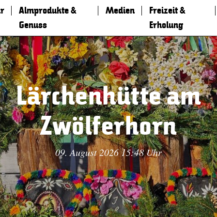
r
Almprodukte &
Medien
Freizeit &
Genuss
Erholung
Lärchenhütte am
Zwölferhorn
09. August 2026 15:48 Uhr