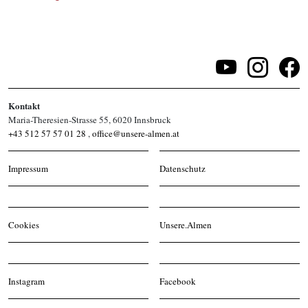
Veransta
Kontakt
Maria-Theresien-Strasse 55, 6020 Innsbruck
+43 512 57 57 01 28
,
office@unsere-almen.at
Impressum
Datenschutz
Cookies
Unsere.Almen
Instagram
Facebook