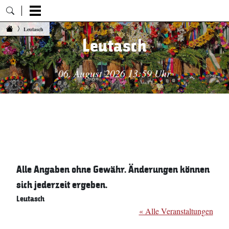
Zum Inhalt springen
Leutasch
Leutasch
06. August 2026 13:59 Uhr
Alle Angaben ohne Gewähr. Änderungen können
sich jederzeit ergeben.
Leutasch
« Alle Veranstaltungen