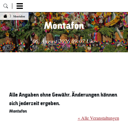
Zum Inhalt springen
Montafon
Montafon
06. August 2026 09:07 Uhr
Alle Angaben ohne Gewähr. Änderungen können
sich jederzeit ergeben.
Montafon
« Alle Veranstaltungen