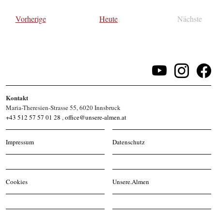
wählen.
Veranstaltungen
Vorherige
Heute
Nächste
Veransta
Kontakt
Maria-Theresien-Strasse 55, 6020 Innsbruck
+43 512 57 57 01 28
,
office@unsere-almen.at
Impressum
Datenschutz
Cookies
Unsere.Almen