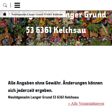
Neuhögenalm Langer Grund
Zum Inhalt springen
Neuhögenalm Langer Grund 53 6361 Kelchsau
53 6361 Kelchsau
08. August 2026 04:55 Uhr
Alle Angaben ohne Gewähr. Änderungen können
sich jederzeit ergeben.
Neuhögenalm Langer Grund 53 6361 Kelchsau
« Alle Veranstaltungen