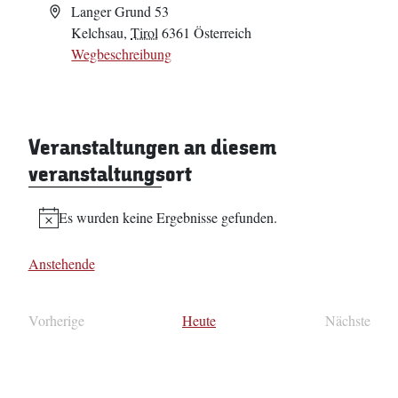
Adresse
Langer Grund 53
Kelchsau
,
Tirol
6361
Österreich
Wegbeschreibung
Veranstaltungen an diesem
veranstaltungsort
Es wurden keine Ergebnisse gefunden.
Hinweis
Anstehende
Datum
wählen.
Vorherige
Heute
Nächste
Veranstaltungen
Veransta