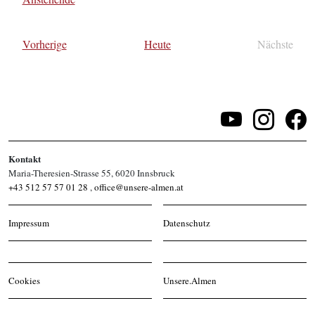
Datum
wählen.
Veranstaltungen
Vorherige
Heute
Nächste
Veransta
Kontakt
Maria-Theresien-Strasse 55, 6020 Innsbruck
+43 512 57 57 01 28
,
office@unsere-almen.at
Impressum
Datenschutz
Cookies
Unsere.Almen